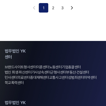
1
2
3
법무법인 YK
센터
브랜드사이트
형사센터
이혼센터
노동센터
기업총괄센터
법인 회생·파산센터
가사상속센터
군형사센터
부동산·건설센터
민사센터
의료센터
중대재해센터
교통사고센터
성범죄센터
마약센터
학교폭력센터
법무법인 YK