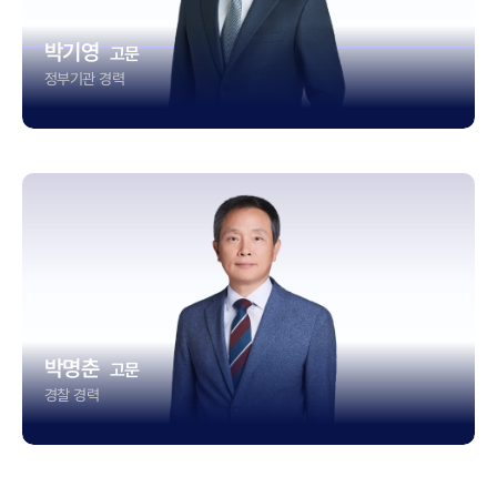
박기영
고문
정부기관 경력
박명춘
고문
경찰 경력