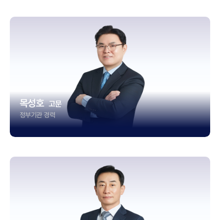
목성호
고문
정부기관 경력