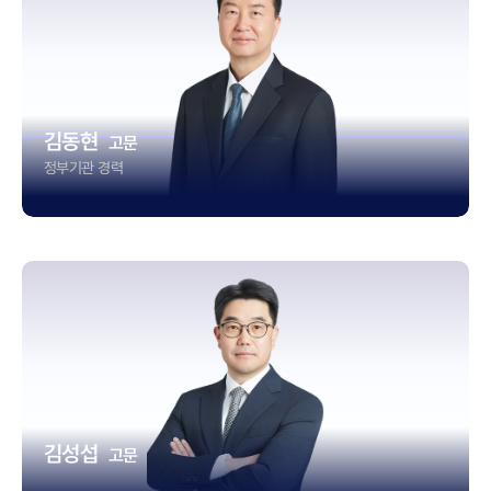
김동현
고문
정부기관 경력
김성섭
고문