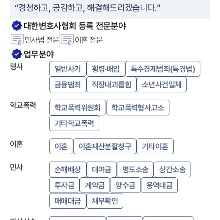
“
경청하고, 공감하고, 해결해드리겠습니다.
”
대한변호사협회 등록 전문분야
민사법
전문
이혼
전문
업무분야
형사
일반사기
횡령·배임
특수경제범죄(특경법)
금융범죄
직장내괴롭힘
소년사건일체
학교폭력
학교폭력위원회
학교폭력형사고소
기타학교폭력
이혼
이혼
이혼재산분할청구
기타이혼
민사
손해배상
대여금
명도소송
상간소송
투자금
계약금
양수금
용역대금
매매대금
채무확인