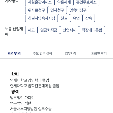
가사상속
사실혼관계해소
약혼해제
혼인무효취소
위자료청구
인지청구
양육비청구
친권자양육자지정
친권
유언
상속
노동·산업재
해고
임금퇴직금
산업재해
직장내괴롭힘
해
학력/경력
주요 업무 실적
업무사례
의뢰인 후기
학력
연세대학교 경영학과 졸업
연세대학교 법학전문대학원 졸업
경력
법무법인 가디언
법무법인 석현
서울서부지방법원 실무수습