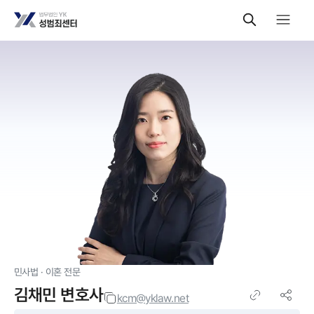
민사법 · 이혼
전문
김채민
변호사
kcm@yklaw.net