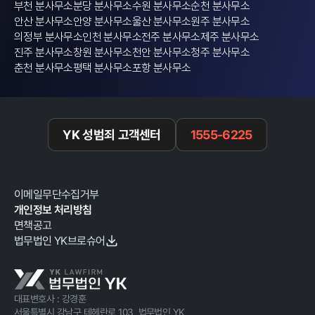
부천 분사무소
분당 분사무소
수원 분사무소
순천 분사무소
안산 분사무소
안양 분사무소
울산 분사무소
원주 분사무소
의정부 분사무소
인천 분사무소
전주 분사무소
제주 분사무소
진주 분사무소
창원 분사무소
천안 분사무소
청주 분사무소
춘천 분사무소
평택 분사무소
포항 분사무소
YK 성범죄 고객센터
1555-6225
이메일무단수집거부
개인정보 처리방침
면책공고
법무법인 YK브로슈어
대표변호사 : 강경훈
서울특별시 강남구 테헤란로 103, 법무법인 YK