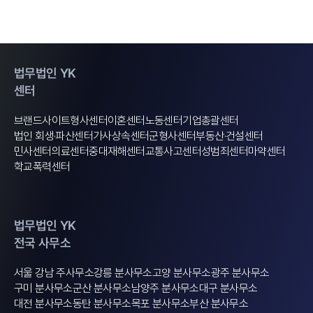
법무법인 YK
센터
브랜드사이트
형사센터
이혼센터
노동센터
기업총괄센터
법인 회생·파산센터
가사상속센터
군형사센터
부동산·건설센터
민사센터
의료센터
중대재해센터
교통사고센터
성범죄센터
마약센터
학교폭력센터
법무법인 YK
전국 사무소
서울 강남 주사무소
강릉 분사무소
고양 분사무소
광주 분사무소
구미 분사무소
군산 분사무소
남양주 분사무소
대구 분사무소
대전 분사무소
동탄 분사무소
목포 분사무소
부산 분사무소