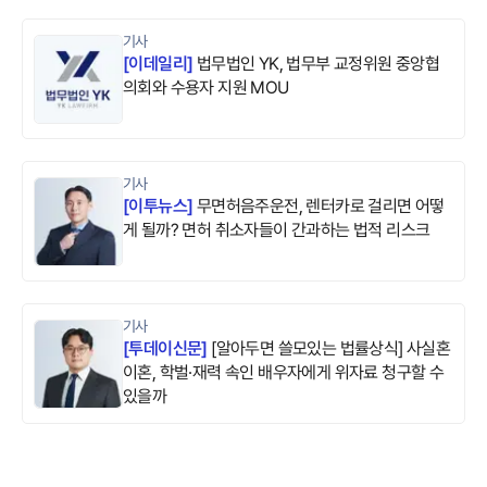
기사
[
이데일리
]
법무법인 YK, 법무부 교정위원 중앙협
의회와 수용자 지원 MOU
기사
[
이투뉴스
]
무면허음주운전, 렌터카로 걸리면 어떻
게 될까? 면허 취소자들이 간과하는 법적 리스크
기사
[
투데이신문
]
[알아두면 쓸모있는 법률상식] 사실혼
이혼, 학벌·재력 속인 배우자에게 위자료 청구할 수
있을까