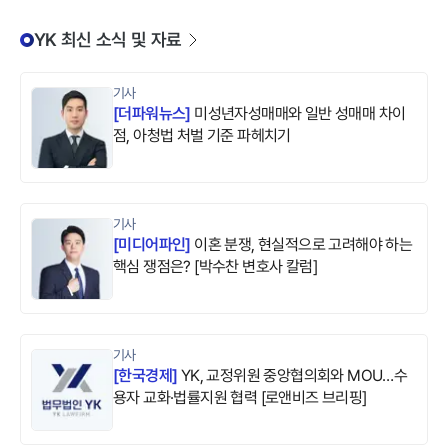
YK 최신 소식 및 자료
기사
[
더파워뉴스
]
미성년자성매매와 일반 성매매 차이
점, 아청법 처벌 기준 파헤치기
기사
[
미디어파인
]
이혼 분쟁, 현실적으로 고려해야 하는
핵심 쟁점은? [박수찬 변호사 칼럼]
기사
[
한국경제
]
YK, 교정위원 중앙협의회와 MOU…수
용자 교화·법률지원 협력 [로앤비즈 브리핑]