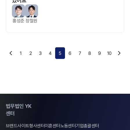
았어요
홍성준
장철원
1
2
3
4
5
6
7
8
9
10
법무법인 YK
센터
브랜드사이트
형사센터
이혼센터
노동센터
기업총괄센터