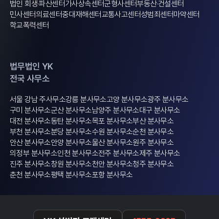
법인 회생·파산센터
가사상속센터
군형사센터
부동산·건설센터
민사센터
의료센터
중대재해센터
교통사고센터
성범죄센터
마약센터
학교폭력센터
법무법인 YK
전국 사무소
서울 강남 주사무소
강릉 분사무소
고양 분사무소
광주 분사무소
구미 분사무소
군산 분사무소
남양주 분사무소
대구 분사무소
대전 분사무소
동탄 분사무소
목포 분사무소
부산 분사무소
부천 분사무소
분당 분사무소
수원 분사무소
순천 분사무소
안산 분사무소
안양 분사무소
울산 분사무소
원주 분사무소
의정부 분사무소
인천 분사무소
전주 분사무소
제주 분사무소
진주 분사무소
창원 분사무소
천안 분사무소
청주 분사무소
춘천 분사무소
평택 분사무소
포항 분사무소